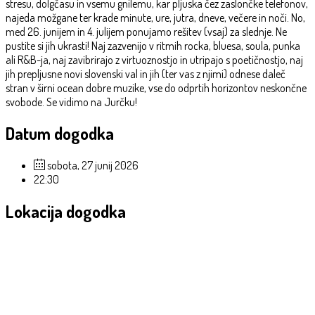
stresu, dolgčasu in vsemu gnilemu, kar pljuska čez zaslončke telefonov,
najeda možgane ter krade minute, ure, jutra, dneve, večere in noči. No,
med 26. junijem in 4. julijem ponujamo rešitev (vsaj) za slednje. Ne
pustite si jih ukrasti! Naj zazvenijo v ritmih rocka, bluesa, soula, punka
ali R&B-ja, naj zavibrirajo z virtuoznostjo in utripajo s poetičnostjo, naj
jih prepljusne novi slovenski val in jih (ter vas z njimi) odnese daleč
stran v širni ocean dobre muzike, vse do odprtih horizontov neskončne
svobode. Se vidimo na Jurčku!
Datum dogodka
sobota, 27 junij 2026
22:30
Lokacija dogodka