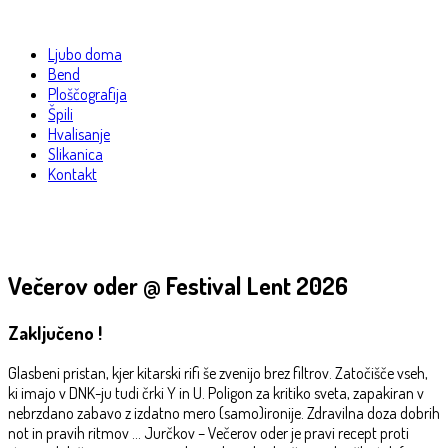
Ljubo doma
Bend
Ploščografija
Špili
Hvalisanje
Slikanica
Kontakt
Večerov oder @ Festival Lent 2026
Zaključeno !
Glasbeni pristan, kjer kitarski rifi še zvenijo brez filtrov. Zatočišče vseh,
ki imajo v DNK-ju tudi črki Y in U. Poligon za kritiko sveta, zapakiran v
nebrzdano zabavo z izdatno mero (samo)ironije. Zdravilna doza dobrih
not in pravih ritmov ... Jurčkov – Večerov oder je pravi recept proti