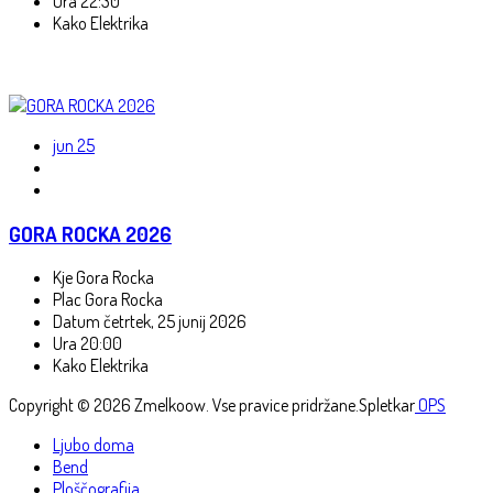
Ura
22:30
Kako
Elektrika
jun
25
GORA ROCKA 2026
Kje
Gora Rocka
Plac
Gora Rocka
Datum
četrtek, 25 junij 2026
Ura
20:00
Kako
Elektrika
Copyright © 2026 Zmelkoow. Vse pravice pridržane.
Spletkar
OPS
Ljubo doma
Bend
Ploščografija