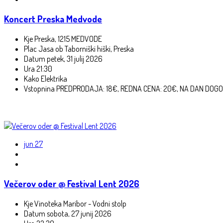
Koncert Preska Medvode
Kje
Preska, 1215 MEDVODE
Plac
Jasa ob Taborniški hiški, Preska
Datum
petek, 31 julij 2026
Ura
21:30
Kako
Elektrika
Vstopnina
PREDPRODAJA: 18€, REDNA CENA: 20€, NA DAN DOGO
jun
27
Večerov oder @ Festival Lent 2026
Kje
Vinoteka Maribor - Vodni stolp
Datum
sobota, 27 junij 2026