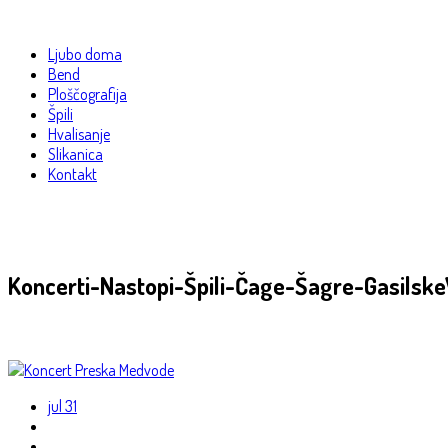
Ljubo doma
Bend
Ploščografija
Špili
Hvalisanje
Slikanica
Kontakt
Koncerti-Nastopi-Špili-Čage-Šagre-Gasilske
jul
31